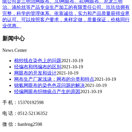
限公司是三明治网眼布、3D网眼布、4D网眼布、尼龙三明
治、涤纶丝等产品专业生产加工的有限责任公司。玖玖信拥有
完整，科学的管理体系。依靠诚信，实力和产品质量获得业界
的认可。可以按照客户要求，来样定做，质量保证，价格同行
业优惠。
新闻
中心
News Center
棉纱线在染色上的问题
2021-10-19
经编布和纬编布的区别
2021-10-19
网眼布的开发和设计
2021-10-19
网布生产厂家浅谈：网布的分类和特点
2021-10-19
锦氨网眼布的染色色花问题的解决
2021-10-19
经编网眼布织物疵点产生的原因
2021-10-19
手 机：15370192598
电 话：0512-52136352
微 信：hanfeng2598